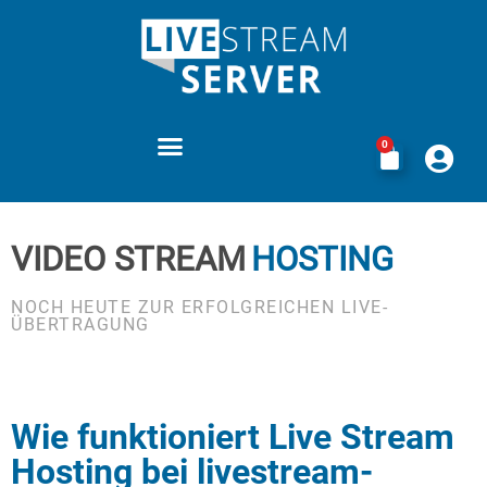
0
VORTEILE VON LIVESTREAM-SERVER.DE
LEISTUNGEN STREAMING ABOS
BEDINGUNGEN LEIHPRODUKTE
VIDEO STREAM
HOSTING
NOCH HEUTE ZUR ERFOLGREICHEN LIVE-
ÜBERTRAGUNG
Wie funktioniert Live Stream
Hosting bei livestream-