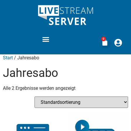
0
VORTEILE VON LIVESTREAM-SERVER.DE
LEISTUNGEN STREAMING ABOS
BEDINGUNGEN LEIHPRODUKTE
Start
/ Jahresabo
Jahresabo
Alle 2 Ergebnisse werden angezeigt